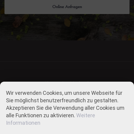
Online Anfragen
Krausenbechhofen 1
91350 Gremsdorf
Wir verwenden Cookies, um unsere Webseite für
Sie möglichst benutzerfreundlich zu gestalten.
Impressum
Akzeptieren Sie die Verwendung aller Cookies um
AGB
alle Funktionen zu aktivieren.
Weitere
Informationen
+ 49 (0) 9193 84 84