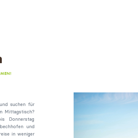
n
MMEN!
und suchen für
m Mittagstisch?
is Donnerstag
nbechhofen und
reise in weniger