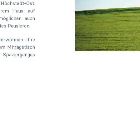
öchstadt-Ost.
erem Haus, auf
rmöglichen auch
es Pausieren.
 verwöhnen Ihre
em Mittagstisch
 Spazierganges